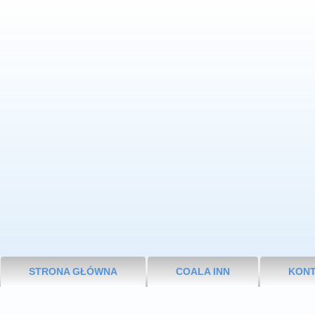
STRONA GŁÓWNA
COALA INN
KONT