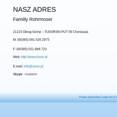
NASZ ADRES
Familly Rohrmoser
21223 Okrug Gornji – TUDORSKI PUT 59 Chorwacja
M: (00385) 091-526 2875
F: (00385) 021-886 723
Web:
http://www.ciovo.at
E-mail:
info@ciovo.at
Skype
: coalainn
Prawa autorskie Coala Inn &